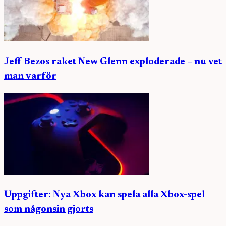
Jeff Bezos raket New Glenn exploderade – nu vet
man varför
Uppgifter: Nya Xbox kan spela alla Xbox-spel
som någonsin gjorts