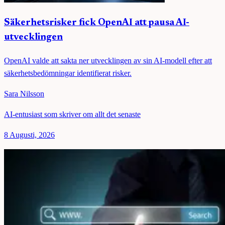
Säkerhetsrisker fick OpenAI att pausa AI-
utvecklingen
OpenAI valde att sakta ner utvecklingen av sin AI-modell efter att
säkerhetsbedömningar identifierat risker.
Sara Nilsson
AI-entusiast som skriver om allt det senaste
8 Augusti, 2026