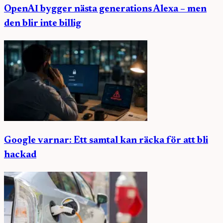
OpenAI bygger nästa generations Alexa – men
den blir inte billig
Google varnar: Ett samtal kan räcka för att bli
hackad