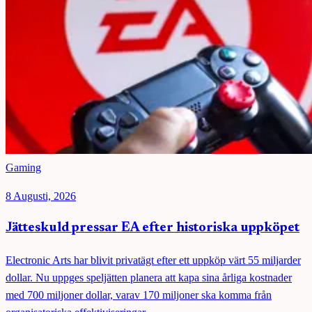
Gaming
8 Augusti, 2026
Jätteskuld pressar EA efter historiska uppköpet
Electronic Arts har blivit privatägt efter ett uppköp värt 55 miljarder
dollar. Nu uppges speljätten planera att kapa sina årliga kostnader
med 700 miljoner dollar, varav 170 miljoner ska komma från