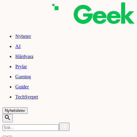
Nyheter
AI
Hårdvara
Prylar
Gaming
Guider
TechSvepet
Nyhetsbrev