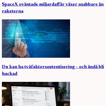
SpaceX oväntade miljardaffär växer snabbare än
raketerna
Du kan ha tvåfaktorsautentisering – och ändå bli
hackad