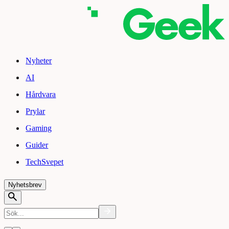
Nyheter
AI
Hårdvara
Prylar
Gaming
Guider
TechSvepet
Nyhetsbrev