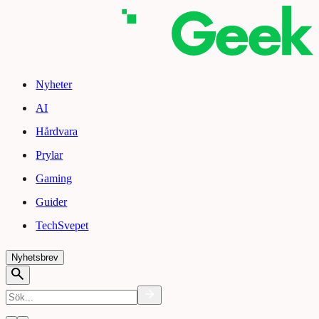
Nyheter
AI
Hårdvara
Prylar
Gaming
Guider
TechSvepet
Nyhetsbrev