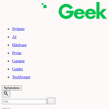
Nyheter
AI
Hårdvara
Prylar
Gaming
Guider
TechSvepet
Nyhetsbrev