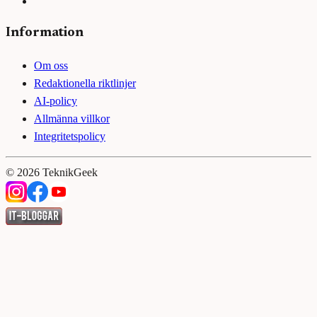
Information
Om oss
Redaktionella riktlinjer
AI-policy
Allmänna villkor
Integritetspolicy
©
2026
TeknikGeek