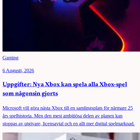
Gaming
6 Augusti, 2026
Uppgifter: Nya Xbox kan spela alla Xbox-spel
som någonsin gjorts
Microsoft vill göra nästa Xbox till en samlingsplats för närmare 25
års spelhistoria. Men den mest ambitiösa delen av planen kan
stoppas av utgivare, licensavtal och en allt mer digital spelmarknad.