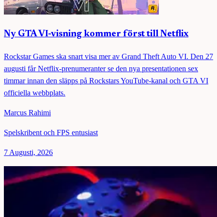
Ny GTA VI-visning kommer först till Netflix
Rockstar Games ska snart visa mer av Grand Theft Auto VI. Den 27
augusti får Netflix-prenumeranter se den nya presentationen sex
timmar innan den släpps på Rockstars YouTube-kanal och GTA VI
officiella webbplats.
Marcus Rahimi
Spelskribent och FPS entusiast
7 Augusti, 2026