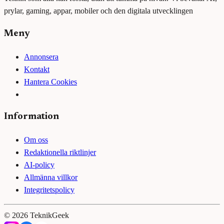
prylar, gaming, appar, mobiler och den digitala utvecklingen
Meny
Annonsera
Kontakt
Hantera Cookies
Information
Om oss
Redaktionella riktlinjer
AI-policy
Allmänna villkor
Integritetspolicy
©
2026
TeknikGeek