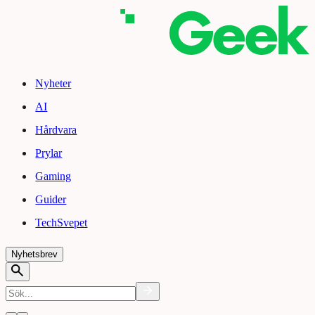
Nyheter
AI
Hårdvara
Prylar
Gaming
Guider
TechSvepet
Nyhetsbrev