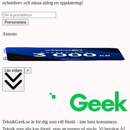
nyhetsbrev och missa aldrig en uppdatering!
Prenumerera
Annons
Vinn ett presentkort på Webhallen. Delta i vår giveaway för
chansen att vinna 3000 kr.
Läs vidare
×
TeknikGeek.se är för dig som vill förstå – inte bara konsumera.
Teknik som alla kan förstå, utan att tumma på nivån. Vi bevakar AI,