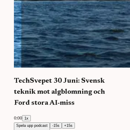
TechSvepet 30 Juni: Svensk
teknik mot algblomning och
Ford stora AI-miss
0:00
1
x
Spela upp podcast
-
15
s
+
15
s