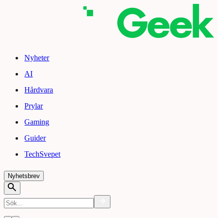
Nyheter
AI
Hårdvara
Prylar
Gaming
Guider
TechSvepet
Nyhetsbrev