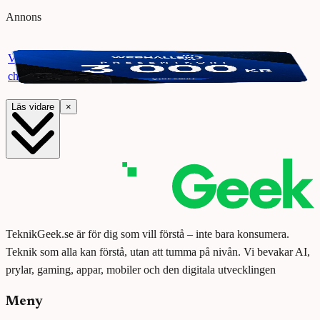
Annons
Vinn ett presentkort på Webhallen. Delta i vår giveaway för
chansen att vinna 3000 kr.
Läs vidare
×
TeknikGeek.se är för dig som vill förstå – inte bara konsumera.
Teknik som alla kan förstå, utan att tumma på nivån. Vi bevakar AI,
prylar, gaming, appar, mobiler och den digitala utvecklingen
Meny