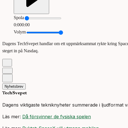
Spola
0:00
0:00
Volym
Dagens TechSvepet handlar om ett uppmärksammat rykte kring SpaceX s
steget in på Nasdaq.
Nyhetsbrev
TechSvepet
Dagens viktigaste tekniknyheter summerade i ljudformat v
Läs mer:
Då försvinner de fysiska spelen