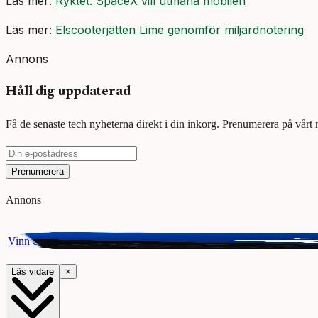
Läs mer:
Ryktet: SpaceX vill utmana mobilen
Läs mer:
Elscooterjätten Lime genomför miljardnotering
Annons
Håll dig uppdaterad
Få de senaste tech nyheterna direkt i din inkorg. Prenumerera på vårt
Prenumerera
Annons
Vinn ett presentkort på Webhallen. Delta i vår giveaway för chansen a
Läs vidare
×