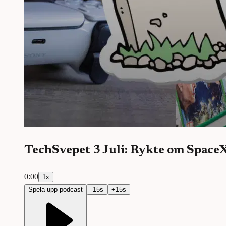
TechSvepet 3 Juli: Rykte om Space
0:00
1
x
Spela upp podcast
-
15
s
+
15
s