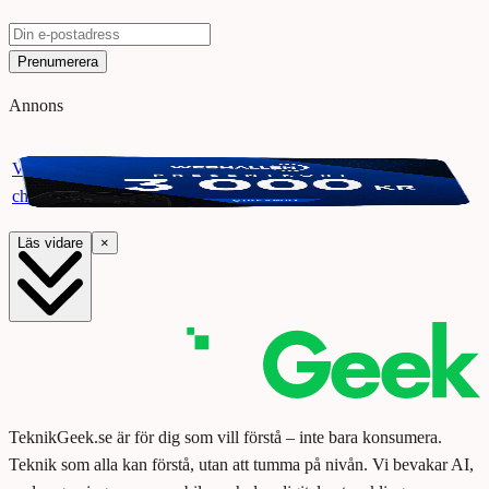
Prenumerera
Annons
Vinn ett presentkort på Webhallen. Delta i vår giveaway för
chansen att vinna 3000 kr.
Läs vidare
×
TeknikGeek.se är för dig som vill förstå – inte bara konsumera.
Teknik som alla kan förstå, utan att tumma på nivån. Vi bevakar AI,