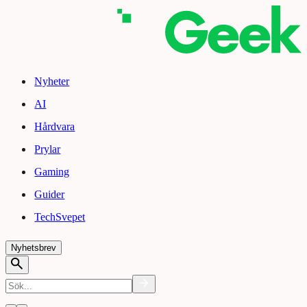
Nyheter
AI
Hårdvara
Prylar
Gaming
Guider
TechSvepet
Nyhetsbrev