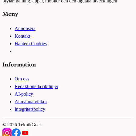
prylar, gaming, appar, mobiler och den digitala utvecklingen
Meny
Annonsera
Kontakt
Hantera Cookies
Information
Om oss
Redaktionella riktlinjer
AI-policy
Allmänna villkor
Integritetspolicy
©
2026
TeknikGeek