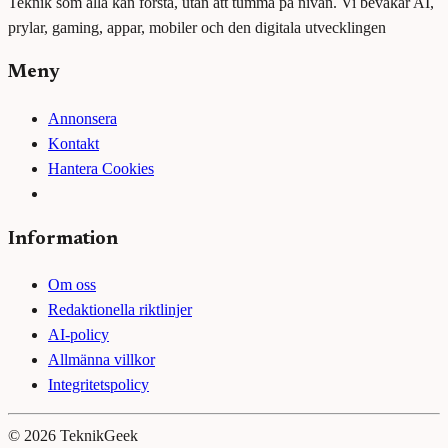
Teknik som alla kan förstå, utan att tumma på nivån. Vi bevakar AI,
prylar, gaming, appar, mobiler och den digitala utvecklingen
Meny
Annonsera
Kontakt
Hantera Cookies
Information
Om oss
Redaktionella riktlinjer
AI-policy
Allmänna villkor
Integritetspolicy
©
2026
TeknikGeek