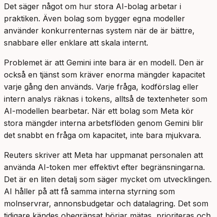
Det säger något om hur stora AI-bolag arbetar i
praktiken. Även bolag som bygger egna modeller
använder konkurrenternas system när de är bättre,
snabbare eller enklare att skala internt.
Problemet är att Gemini inte bara är en modell. Den är
också en tjänst som kräver enorma mängder kapacitet
varje gång den används. Varje fråga, kodförslag eller
intern analys räknas i tokens, alltså de textenheter som
AI-modellen bearbetar. När ett bolag som Meta kör
stora mängder interna arbetsflöden genom Gemini blir
det snabbt en fråga om kapacitet, inte bara mjukvara.
Reuters skriver att Meta har uppmanat personalen att
använda AI-token mer effektivt efter begränsningarna.
Det är en liten detalj som säger mycket om utvecklingen.
AI håller på att få samma interna styrning som
molnservrar, annonsbudgetar och datalagring. Det som
tidigare kändes obegränsat börjar mätas, prioriteras och