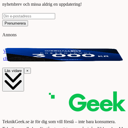
nyhetsbrev och missa aldrig en uppdatering!
Prenumerera
Annons
Vinn ett presentkort på Webhallen. Delta i vår giveaway för
chansen att vinna 3000 kr.
Läs vidare
×
TeknikGeek.se är för dig som vill förstå – inte bara konsumera.