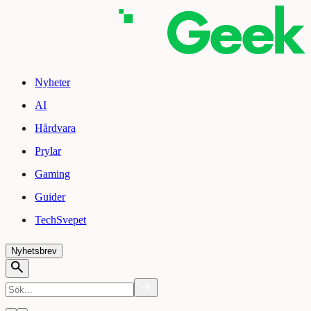
Nyheter
AI
Hårdvara
Prylar
Gaming
Guider
TechSvepet
Nyhetsbrev