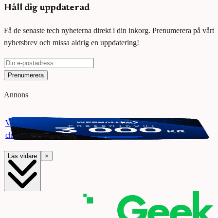
Håll dig uppdaterad
Få de senaste tech nyheterna direkt i din inkorg. Prenumerera på vårt
nyhetsbrev och missa aldrig en uppdatering!
Prenumerera
Annons
Vinn ett presentkort på Webhallen. Delta i vår giveaway för
chansen att vinna 3000 kr.
Läs vidare
×