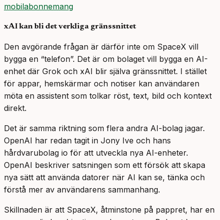
mobilabonnemang
xAI kan bli det verkliga gränssnittet
Den avgörande frågan är därför inte om SpaceX vill
bygga en “telefon”. Det är om bolaget vill bygga en AI-
enhet där Grok och xAI blir själva gränssnittet. I stället
för appar, hemskärmar och notiser kan användaren
möta en assistent som tolkar röst, text, bild och kontext
direkt.
Det är samma riktning som flera andra AI-bolag jagar.
OpenAI har redan tagit in Jony Ive och hans
hårdvarubolag io för att utveckla nya AI-enheter.
OpenAI beskriver satsningen som ett försök att skapa
nya sätt att använda datorer när AI kan se, tänka och
förstå mer av användarens sammanhang.
Skillnaden är att SpaceX, åtminstone på pappret, har en