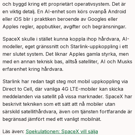
och byggd kring ett proprietärt operativsystem. Det är
en viktig detalj. En AI-enhet som körs ovanpå Android
eller iOS blir i praktiken beroende av Googles eller
Apples regler, appbutiker, avgifter och begränsningar.
SpaceX skulle i stället kunna koppla ihop hårdvara, AI-
modeller, eget gränssnitt och Starlink-uppkoppling i ett
mer slutet system. Det liknar Apples gamla styrka, men
med en annan teknisk bas, alltså satelliter, AI och Musks
erfarenhet kring hårdvara.
Starlink har redan tagit steg mot mobil uppkoppling via
Direct to Cell, där vanliga 4G LTE-mobiler kan skicka
meddelanden via satellit på vissa marknader. SpaceX har
beskrivit tekniken som ett sätt att nå mobiler utan
särskild satellithårdvara, även om tjänsten fortfarande är
begränsad jämfört med ett vanligt mobilnät.
Läs även:
Spekulationen: SpaceX vill sälja