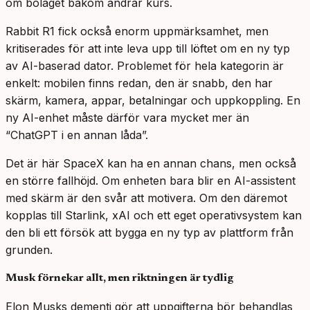
om bolaget bakom ändrar kurs.
Rabbit R1 fick också enorm uppmärksamhet, men
kritiserades för att inte leva upp till löftet om en ny typ
av AI-baserad dator. Problemet för hela kategorin är
enkelt: mobilen finns redan, den är snabb, den har
skärm, kamera, appar, betalningar och uppkoppling. En
ny AI-enhet måste därför vara mycket mer än
“ChatGPT i en annan låda”.
Det är här SpaceX kan ha en annan chans, men också
en större fallhöjd. Om enheten bara blir en AI-assistent
med skärm är den svår att motivera. Om den däremot
kopplas till Starlink, xAI och ett eget operativsystem kan
den bli ett försök att bygga en ny typ av plattform från
grunden.
Musk förnekar allt, men riktningen är tydlig
Elon Musks dementi gör att uppgifterna bör behandlas