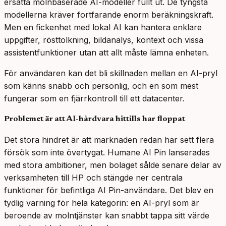
ersätta molnbaserade AI-modeller fullt ut. De tyngsta
modellerna kräver fortfarande enorm beräkningskraft.
Men en fickenhet med lokal AI kan hantera enklare
uppgifter, rösttolkning, bildanalys, kontext och vissa
assistentfunktioner utan att allt måste lämna enheten.
För användaren kan det bli skillnaden mellan en AI-pryl
som känns snabb och personlig, och en som mest
fungerar som en fjärrkontroll till ett datacenter.
Problemet är att AI-hårdvara hittills har floppat
Det stora hindret är att marknaden redan har sett flera
försök som inte övertygat. Humane AI Pin lanserades
med stora ambitioner, men bolaget sålde senare delar av
verksamheten till HP och stängde ner centrala
funktioner för befintliga AI Pin-användare. Det blev en
tydlig varning för hela kategorin: en AI-pryl som är
beroende av molntjänster kan snabbt tappa sitt värde