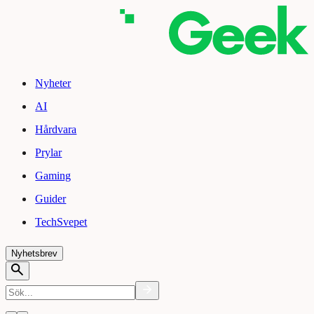
Nyheter
AI
Hårdvara
Prylar
Gaming
Guider
TechSvepet
Nyhetsbrev