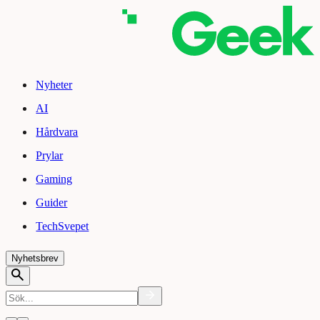
Nyheter
AI
Hårdvara
Prylar
Gaming
Guider
TechSvepet
Nyhetsbrev