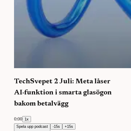
TechSvepet 2 Juli: Meta låser
AI-funktion i smarta glasögon
bakom betalvägg
0:00
1
x
Spela upp podcast
-
15
s
+
15
s