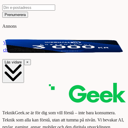
Prenumerera
Annons
Vinn ett presentkort på Webhallen. Delta i vår giveaway för
chansen att vinna 3000 kr.
Läs vidare
×
TeknikGeek.se är för dig som vill förstå – inte bara konsumera.
Teknik som alla kan förstå, utan att tumma på nivån. Vi bevakar AI,
prylar, gaming, appar, mobiler och den digitala utvecklingen