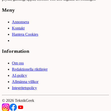
Meny
Annonsera
Kontakt
Hantera Cookies
Information
Om oss
Redaktionella riktlinjer
AI-policy
Allmänna villkor
Integritetspolicy
©
2026
TeknikGeek