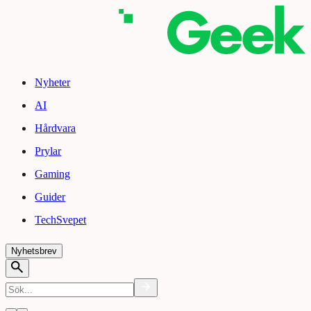
Nyheter
AI
Hårdvara
Prylar
Gaming
Guider
TechSvepet
Nyhetsbrev