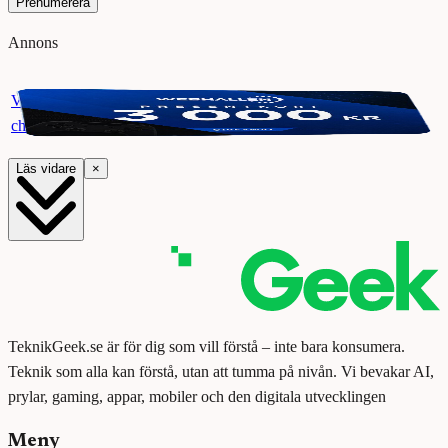
Prenumerera
Annons
Vinn ett presentkort på Webhallen. Delta i vår giveaway för
chansen att vinna 3000 kr.
Läs vidare
×
TeknikGeek.se är för dig som vill förstå – inte bara konsumera.
Teknik som alla kan förstå, utan att tumma på nivån. Vi bevakar AI,
prylar, gaming, appar, mobiler och den digitala utvecklingen
Meny