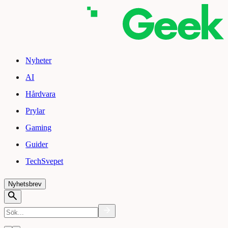
Nyheter
AI
Hårdvara
Prylar
Gaming
Guider
TechSvepet
Nyhetsbrev