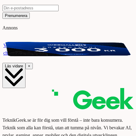
Prenumerera
Annons
Vinn ett presentkort på Webhallen. Delta i vår giveaway för
chansen att vinna 3000 kr.
Läs vidare
×
TeknikGeek.se är för dig som vill förstå – inte bara konsumera.
Teknik som alla kan förstå, utan att tumma på nivån. Vi bevakar AI,
prylar, gaming, appar, mobiler och den digitala utvecklingen