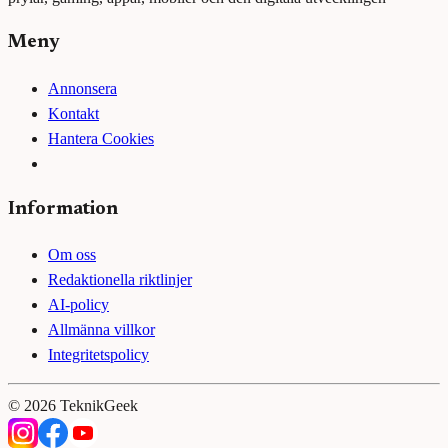
Meny
Annonsera
Kontakt
Hantera Cookies
Information
Om oss
Redaktionella riktlinjer
AI-policy
Allmänna villkor
Integritetspolicy
©
2026
TeknikGeek