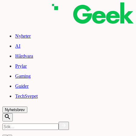
Nyheter
AI
Hårdvara
Prylar
Gaming
Guider
TechSvepet
Nyhetsbrev