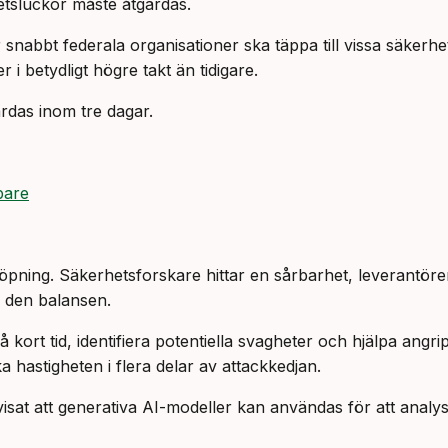
hetsluckor måste åtgärdas.
nabbt federala organisationer ska täppa till vissa säkerhe
 i betydligt högre takt än tidigare.
rdas inom tre dagar.
bare
öpning. Säkerhetsforskare hittar en sårbarhet, leverantöre
ra den balansen.
rt tid, identifiera potentiella svagheter och hjälpa angrip
 hastigheten i flera delar av attackkedjan.
isat att generativa AI-modeller kan användas för att analys