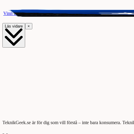
Vinn ett presentkort på Webhallen. Delta i vår giveaway för chansen a
Läs vidare
×
TeknikGeek.se är för dig som vill förstå – inte bara konsumera. Tekni