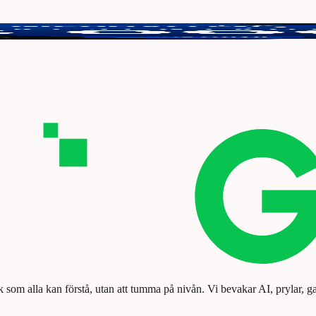
tt vinna 3000 kr.
k som alla kan förstå, utan att tumma på nivån. Vi bevakar AI, prylar, g