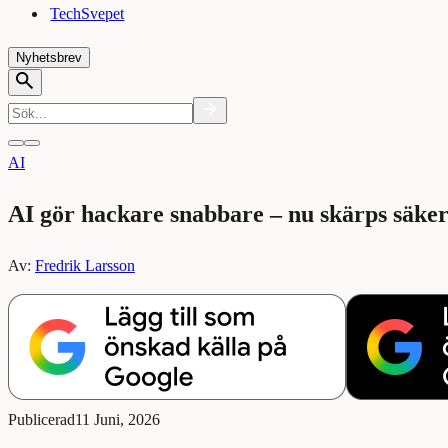
TechSvepet
Nyhetsbrev
AI
AI gör hackare snabbare – nu skärps säke
Av:
Fredrik Larsson
Publicerad
11 Juni, 2026