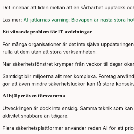
Det innebär att tiden mellan att en sårbarhet upptäcks och 
Läs mer:
AI-jättarnas varning: Biovapen är nästa stora ho
Ett växande problem för IT-avdelningar
För många organisationer är det inte själva uppdateringen
rulla ut dem utan att störa verksamheten.
När säkerhetsfönstret krymper från veckor till dagar öka
Samtidigt blir miljöerna allt mer komplexa. Företag använ
gör att även mindre säkerhetsluckor kan få stora konsek
AI hjälper även försvararna
Utvecklingen är dock inte ensidig. Samma teknik som kan 
aktivitet snabbare än tidigare.
Flera säkerhetsplattformar använder redan AI för att prior