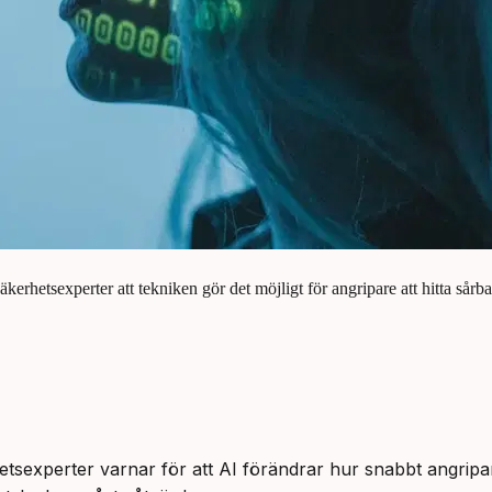
kerhetsexperter att tekniken gör det möjligt för angripare att hitta sårba
tsexperter varnar för att AI förändrar hur snabbt angripare 