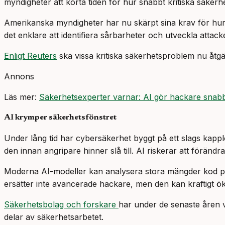
myndigheter att korta tiden för hur snabbt kritiska säker
Amerikanska myndigheter har nu skärpt sina krav för hur s
det enklare att identifiera sårbarheter och utveckla attacker
Enligt Reuters
ska vissa kritiska säkerhetsproblem nu åtgä
Annons
Läs mer:
Säkerhetsexperter varnar: AI gör hackare snab
AI krymper säkerhetsfönstret
Under lång tid har cybersäkerhet byggt på ett slags kappl
den innan angripare hinner slå till. AI riskerar att föränd
Moderna AI-modeller kan analysera stora mängder kod på ko
ersätter inte avancerade hackare, men den kan kraftigt öka
Säkerhetsbolag och forskare
har under de senaste åren v
delar av säkerhetsarbetet.