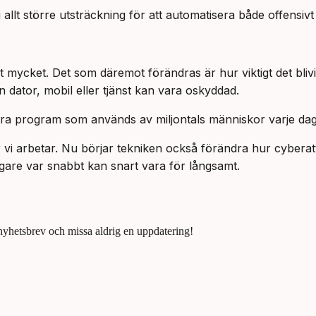
allt större utsträckning för att automatisera både offensiv
t mycket. Det som däremot förändras är hur viktigt det bliv
 dator, mobil eller tjänst kan vara oskyddad.
dra program som används av miljontals människor varje dag
r vi arbetar. Nu börjar tekniken också förändra hur cybera
digare var snabbt kan snart vara för långsamt.
 nyhetsbrev och missa aldrig en uppdatering!