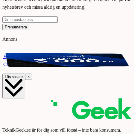
nyhetsbrev och missa aldrig en uppdatering!
Prenumerera
Annons
Vinn ett presentkort på Webhallen. Delta i vår giveaway för
chansen att vinna 3000 kr.
Läs vidare
×
TeknikGeek.se är för dig som vill förstå – inte bara konsumera.