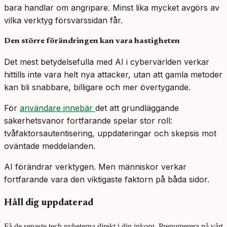
bara handlar om angripare. Minst lika mycket avgörs av
vilka verktyg försvarssidan får.
Den större förändringen kan vara hastigheten
Det mest betydelsefulla med AI i cybervärlden verkar
hittills inte vara helt nya attacker, utan att gamla metoder
kan bli snabbare, billigare och mer övertygande.
För
användare innebär
det att grundläggande
säkerhetsvanor fortfarande spelar stor roll:
tvåfaktorsautentisering, uppdateringar och skepsis mot
oväntade meddelanden.
AI förändrar verktygen. Men människor verkar
fortfarande vara den viktigaste faktorn på båda sidor.
Håll dig uppdaterad
Få de senaste tech nyheterna direkt i din inkorg. Prenumerera på vårt