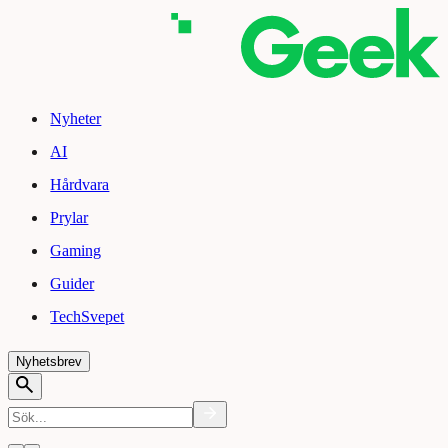
Nyheter
AI
Hårdvara
Prylar
Gaming
Guider
TechSvepet
Nyhetsbrev