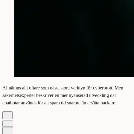
AI nämns allt oftare som nästa stora verktyg för cyberbrott. Men
säkerhetsexperter beskriver en mer nyanserad utveckling där
chatbotar används för att spara tid snarare än ersätta hackare.