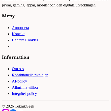
prylar, gaming, appar, mobiler och den digitala utvecklingen
Meny
Annonsera
Kontakt
Hantera Cookies
Information
Om oss
Redaktionella riktlinjer
AI-policy
Allmänna villkor
Integritetspolicy
©
2026
TeknikGeek