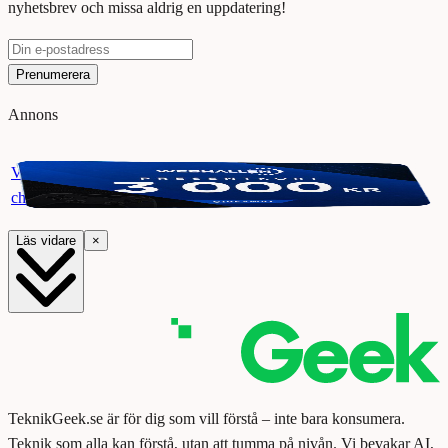
nyhetsbrev och missa aldrig en uppdatering!
Prenumerera
Annons
Vinn ett presentkort på Webhallen. Delta i vår giveaway för
chansen att vinna 3000 kr.
Läs vidare
×
TeknikGeek.se är för dig som vill förstå – inte bara konsumera.
Teknik som alla kan förstå, utan att tumma på nivån. Vi bevakar AI,