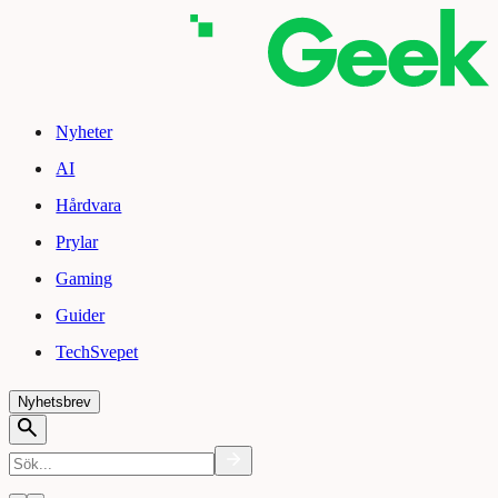
Nyheter
AI
Hårdvara
Prylar
Gaming
Guider
TechSvepet
Nyhetsbrev