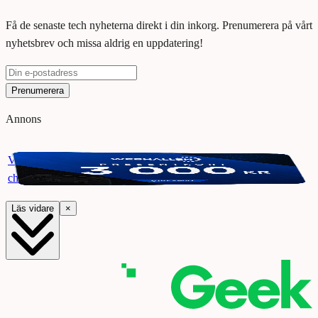
Få de senaste tech nyheterna direkt i din inkorg. Prenumerera på vårt
nyhetsbrev och missa aldrig en uppdatering!
Prenumerera
Annons
Vinn ett presentkort på Webhallen. Delta i vår giveaway för
chansen att vinna 3000 kr.
Läs vidare
×