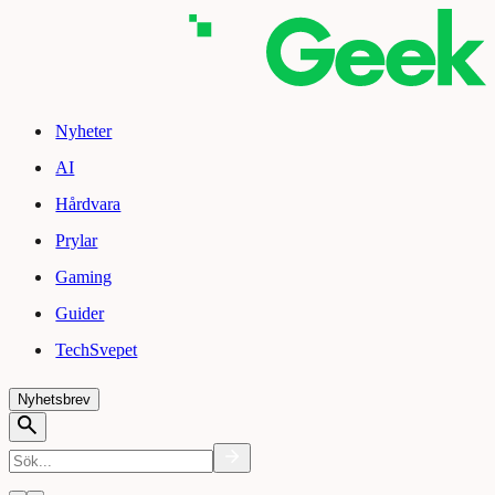
Nyheter
AI
Hårdvara
Prylar
Gaming
Guider
TechSvepet
Nyhetsbrev