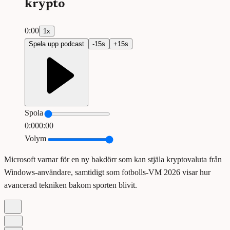
krypto
0:00
1
x
Spela upp podcast
-
15
s
+
15
s
Spola
0:00
0:00
Volym
Microsoft varnar för en ny bakdörr som kan stjäla kryptovaluta från
Windows-användare, samtidigt som fotbolls-VM 2026 visar hur
avancerad tekniken bakom sporten blivit.