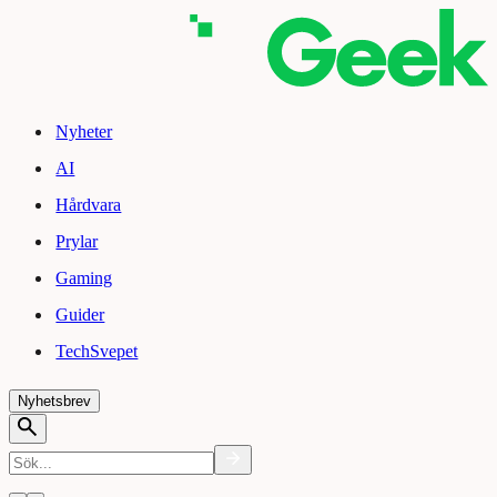
Nyheter
AI
Hårdvara
Prylar
Gaming
Guider
TechSvepet
Nyhetsbrev