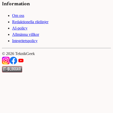
Information
Om oss
Redaktionella riktlinjer
AI-policy
Allmänna villkor
Integritetspolicy
©
2026
TeknikGeek