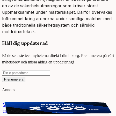
en av de säkerhetsutmaningar som kräver störst
uppmärksamhet under mästerskapet. Därför övervakas
luftrummet kring arenorna under samtliga matcher med
både traditionella säkerhetssystem och särskild
motdrönarteknik.
Håll dig uppdaterad
Få de senaste tech nyheterna direkt i din inkorg. Prenumerera på vårt
nyhetsbrev och missa aldrig en uppdatering!
Prenumerera
Annons
Vinn ett presentkort på Webhallen. Delta i vår giveaway för
chansen att vinna 3000 kr.