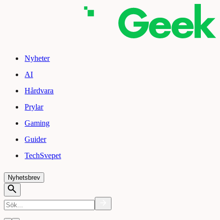
Nyheter
AI
Hårdvara
Prylar
Gaming
Guider
TechSvepet
Nyhetsbrev