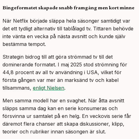
Bingeformatet skapade snabb framgång men kort minne
När Netflix började släppa hela säsonger samtidigt var
det ett tydligt alternativ till tablålagd tv. Tittaren behövde
inte vänta en vecka på nästa avsnitt och kunde själv
bestämma tempot.
Strategin bidrog till att göra strömmad tv till det
dominerande formatet. I maj 2025 stod strömning för
44,8 procent av all tv användning i USA, vilket för
första gången var mer än marksänd tv och kabel
tillsammans,
enligt Nielsen
.
Men samma modell har en svaghet. När åtta avsnitt
släpps samma dag kan en serie konsumeras och
försvinna ur samtalet på en helg. En veckovis serie får
däremot flera chanser att skapa diskussioner, klipp,
teorier och rubriker innan säsongen är slut.