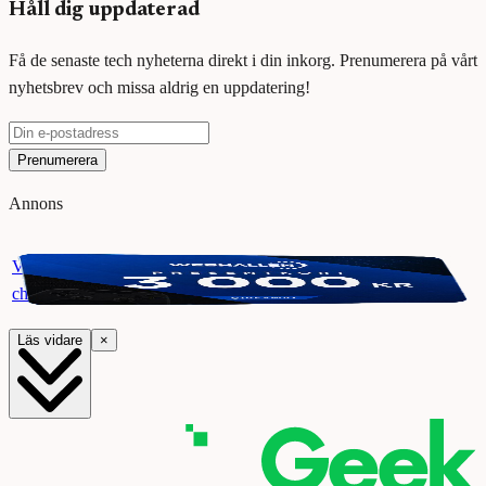
Håll dig uppdaterad
Få de senaste tech nyheterna direkt i din inkorg. Prenumerera på vårt
nyhetsbrev och missa aldrig en uppdatering!
Prenumerera
Annons
Vinn ett presentkort på Webhallen. Delta i vår giveaway för
chansen att vinna 3000 kr.
Läs vidare
×