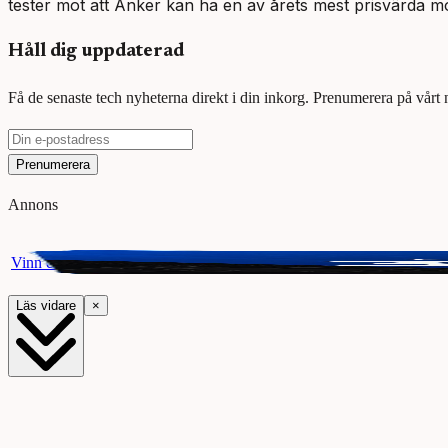
tester mot att Anker kan ha en av årets mest prisvärda mo
Håll dig uppdaterad
Få de senaste tech nyheterna direkt i din inkorg. Prenumerera på vårt
Prenumerera
Annons
Vinn ett presentkort på Webhallen. Delta i vår giveaway för chansen a
Läs vidare
×