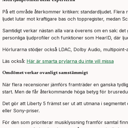
Men ljudprofilen delar experterna
På ett område återkommer kritiken: standardljudet. Flera 
ljudet lutar mot kraftigare bas och toppregister, medan S
Samtidigt verkar nästan alla vara överens om en sak: det
personliga ljudprofiler och funktioner som HearID, där lj
Hörlurarna stödjer också LDAC, Dolby Audio, multipoint-an
Läs också:
Här är smarta prylarna du inte vill missa
Omdömet verkar ovanligt samstämmigt
När flera recensioner jämförs framträder en ganska tydlig
start. Men de får återkommande höga betyg för brusreduce
Det gör att Liberty 5 främst ser ut att utmana i segmente
eller Sony-priser.
För den som prioriterar musiklyssning framför samtal finns