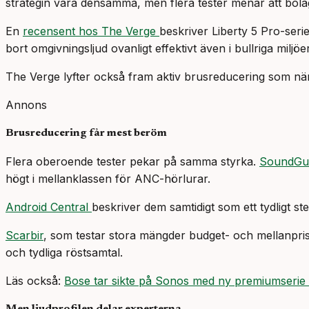
strategin vara densamma, men flera tester menar att bolaget
En
recensent hos The Verge
beskriver Liberty 5 Pro-ser
bort omgivningsljud ovanligt effektivt även i bullriga miljöer
The Verge lyfter också fram aktiv brusreducering som närm
Annons
Brusreducering får mest beröm
Flera oberoende tester pekar på samma styrka.
SoundG
högt i mellanklassen för ANC-hörlurar.
Android Central
beskriver dem samtidigt som ett tydligt 
Scarbir
, som testar stora mängder budget- och mellanprish
och tydliga röstsamtal.
Läs också:
Bose tar sikte på Sonos med ny premiumserie