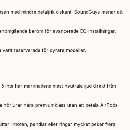
 basen med mindre detaljrik diskant. SoundGuys menar att
 genomgående beröm för avancerade EQ-inställningar,
 varit reserverade för dyrare modeller.
5 inte har marknadens mest neutrala ljud direkt från
 ha hörlurar nära premiumklass utan att betala AirPods-
tter i möten, pendlar eller ringer mycket pekar flera