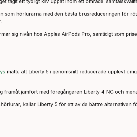
 tagit ett tydligt kliv uppåt inom ett område: samtalskvalite
ien som hörlurarna med den bästa brusreduceringen för röst
.
ar sig nivån hos Apples AirPods Pro, samtidigt som priset l
uys
mätte att Liberty 5 i genomsnitt reducerade upplevt omg
steg framåt jämfört med föregångaren Liberty 4 NC och mena
örlurar, kallar Liberty 5 för ett av de bättre alternativen