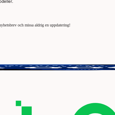
deller.
 nyhetsbrev och missa aldrig en uppdatering!
tt vinna 3000 kr.