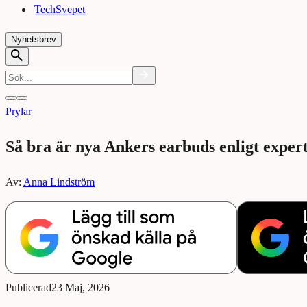
TechSvepet
Nyhetsbrev
Prylar
Så bra är nya Ankers earbuds enligt exper
Av:
Anna Lindström
Publicerad
23 Maj, 2026