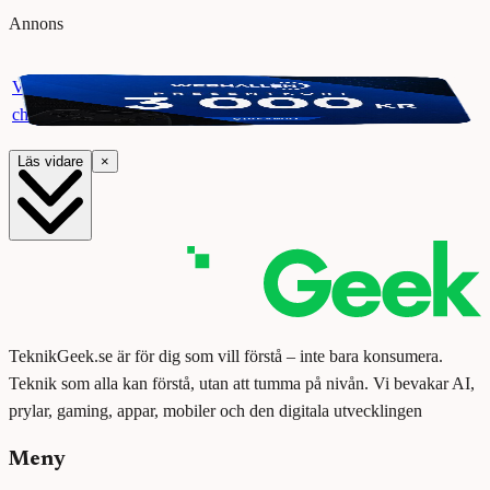
Annons
Vinn ett presentkort på Webhallen. Delta i vår giveaway för
chansen att vinna 3000 kr.
Läs vidare
×
TeknikGeek.se är för dig som vill förstå – inte bara konsumera.
Teknik som alla kan förstå, utan att tumma på nivån. Vi bevakar AI,
prylar, gaming, appar, mobiler och den digitala utvecklingen
Meny