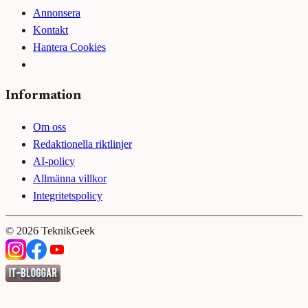
Annonsera
Kontakt
Hantera Cookies
Information
Om oss
Redaktionella riktlinjer
AI-policy
Allmänna villkor
Integritetspolicy
©
2026
TeknikGeek