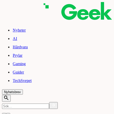
Nyheter
AI
Hårdvara
Prylar
Gaming
Guider
TechSvepet
Nyhetsbrev