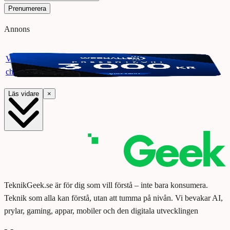
Prenumerera
Annons
Vinn ett presentkort på Webhallen. Delta i vår giveaway för
chansen att vinna 3000 kr.
Läs vidare
×
TeknikGeek.se är för dig som vill förstå – inte bara konsumera.
Teknik som alla kan förstå, utan att tumma på nivån. Vi bevakar AI,
prylar, gaming, appar, mobiler och den digitala utvecklingen