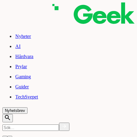
Nyheter
AI
Hårdvara
Prylar
Gaming
Guider
TechSvepet
Nyhetsbrev