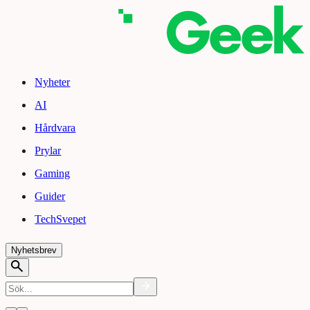
Nyheter
AI
Hårdvara
Prylar
Gaming
Guider
TechSvepet
Nyhetsbrev