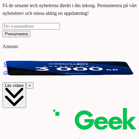
Få de senaste tech nyheterna direkt i din inkorg. Prenumerera på vårt
nyhetsbrev och missa aldrig en uppdatering!
Prenumerera
Annons
Vinn ett presentkort på Webhallen. Delta i vår giveaway för
chansen att vinna 3000 kr.
Läs vidare
×