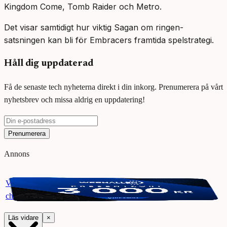
Kingdom Come, Tomb Raider och Metro.
Det visar samtidigt hur viktig Sagan om ringen-
satsningen kan bli för Embracers framtida spelstrategi.
Håll dig uppdaterad
Få de senaste tech nyheterna direkt i din inkorg. Prenumerera på vårt
nyhetsbrev och missa aldrig en uppdatering!
Prenumerera
Annons
Vinn ett presentkort på Webhallen. Delta i vår giveaway för
chansen att vinna 3000 kr.
Läs vidare
×