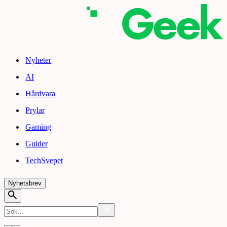
Nyheter
AI
Hårdvara
Prylar
Gaming
Guider
TechSvepet
Nyhetsbrev