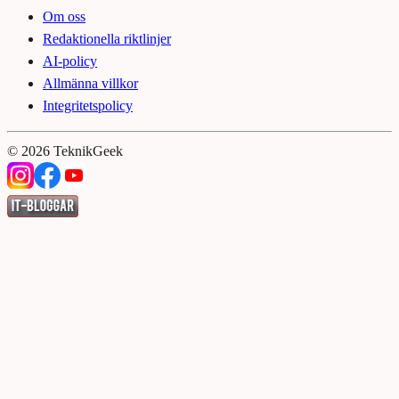
Om oss
Redaktionella riktlinjer
AI-policy
Allmänna villkor
Integritetspolicy
©
2026
TeknikGeek