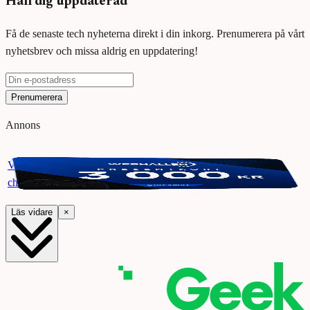
Håll dig uppdaterad
Få de senaste tech nyheterna direkt i din inkorg. Prenumerera på vårt
nyhetsbrev och missa aldrig en uppdatering!
Prenumerera
Annons
Vinn ett presentkort på Webhallen. Delta i vår giveaway för
chansen att vinna 3000 kr.
Läs vidare
×