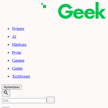
Nyheter
AI
Hårdvara
Prylar
Gaming
Guider
TechSvepet
Nyhetsbrev