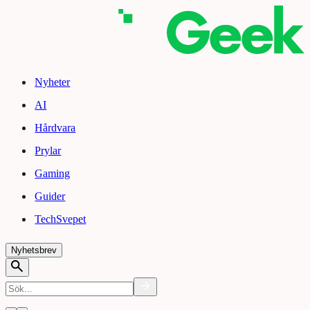
Nyheter
AI
Hårdvara
Prylar
Gaming
Guider
TechSvepet
Nyhetsbrev