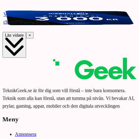
Vinn ett presentkort på Webhallen. Delta i vår giveaway för
chansen att vinna 3000 kr.
Läs vidare
×
TeknikGeek.se är för dig som vill förstå – inte bara konsumera.
Teknik som alla kan förstå, utan att tumma på nivån. Vi bevakar AI,
prylar, gaming, appar, mobiler och den digitala utvecklingen
Meny
Annonsera