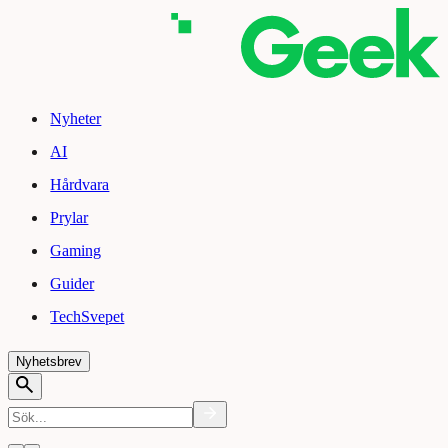
Nyheter
AI
Hårdvara
Prylar
Gaming
Guider
TechSvepet
Nyhetsbrev