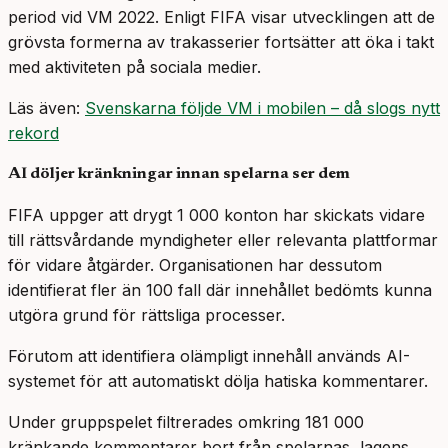
period vid VM 2022. Enligt FIFA visar utvecklingen att de
grövsta formerna av trakasserier fortsätter att öka i takt
med aktiviteten på sociala medier.
Läs även:
Svenskarna följde VM i mobilen – då slogs nytt
rekord
AI döljer kränkningar innan spelarna ser dem
FIFA uppger att drygt 1 000 konton har skickats vidare
till rättsvårdande myndigheter eller relevanta plattformar
för vidare åtgärder. Organisationen har dessutom
identifierat fler än 100 fall där innehållet bedömts kunna
utgöra grund för rättsliga processer.
Förutom att identifiera olämpligt innehåll används AI-
systemet för att automatiskt dölja hatiska kommentarer.
Under gruppspelet filtrerades omkring 181 000
kränkande kommentarer bort från spelarnas, lagens