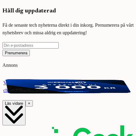
Håll dig uppdaterad
Få de senaste tech nyheterna direkt i din inkorg. Prenumerera på vårt
nyhetsbrev och missa aldrig en uppdatering!
Prenumerera
Annons
Vinn ett presentkort på Webhallen. Delta i vår giveaway för
chansen att vinna 3000 kr.
Läs vidare
×