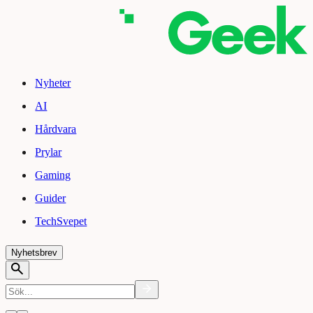
Nyheter
AI
Hårdvara
Prylar
Gaming
Guider
TechSvepet
Nyhetsbrev