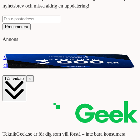
nyhetsbrev och missa aldrig en uppdatering!
Prenumerera
Annons
Vinn ett presentkort på Webhallen. Delta i vår giveaway för
chansen att vinna 3000 kr.
Läs vidare
×
TeknikGeek.se är för dig som vill förstå – inte bara konsumera.