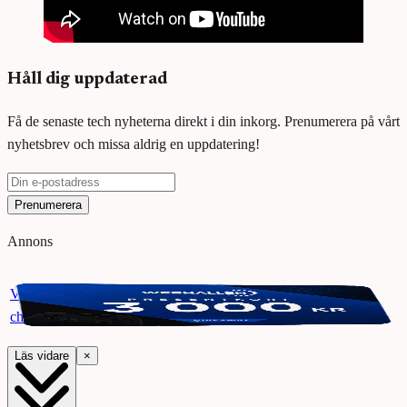
Håll dig uppdaterad
Få de senaste tech nyheterna direkt i din inkorg. Prenumerera på vårt
nyhetsbrev och missa aldrig en uppdatering!
Prenumerera
Annons
Vinn ett presentkort på Webhallen. Delta i vår giveaway för
chansen att vinna 3000 kr.
Läs vidare
×