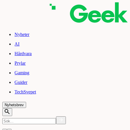
Nyheter
AI
Hårdvara
Prylar
Gaming
Guider
TechSvepet
Nyhetsbrev