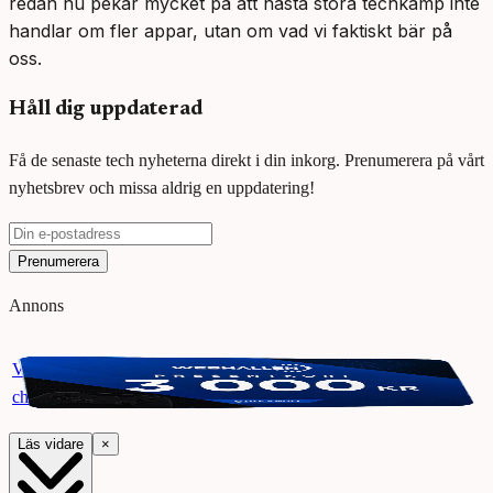
redan nu pekar mycket på att nästa stora techkamp inte
handlar om fler appar, utan om vad vi faktiskt bär på
oss.
Håll dig uppdaterad
Få de senaste tech nyheterna direkt i din inkorg. Prenumerera på vårt
nyhetsbrev och missa aldrig en uppdatering!
Prenumerera
Annons
Vinn ett presentkort på Webhallen. Delta i vår giveaway för
chansen att vinna 3000 kr.
Läs vidare
×