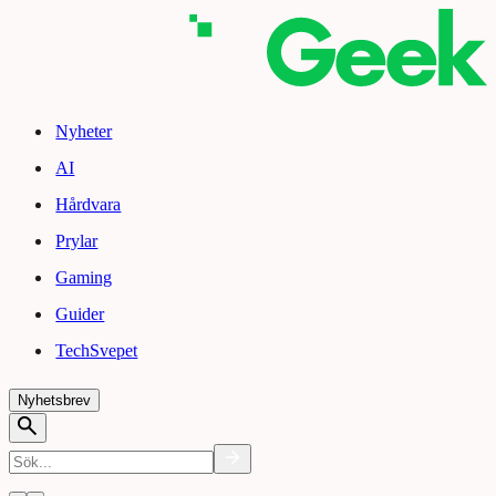
Nyheter
AI
Hårdvara
Prylar
Gaming
Guider
TechSvepet
Nyhetsbrev