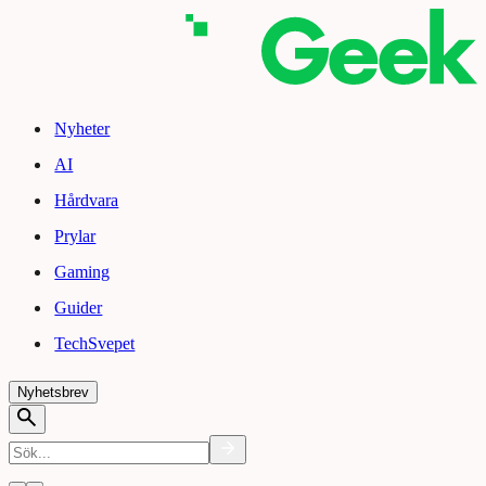
Nyheter
AI
Hårdvara
Prylar
Gaming
Guider
TechSvepet
Nyhetsbrev