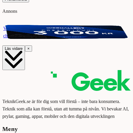
Annons
Vinn ett presentkort på Webhallen. Delta i vår giveaway för
chansen att vinna 3000 kr.
Läs vidare
×
TeknikGeek.se är för dig som vill förstå – inte bara konsumera.
Teknik som alla kan förstå, utan att tumma på nivån. Vi bevakar AI,
prylar, gaming, appar, mobiler och den digitala utvecklingen
Meny