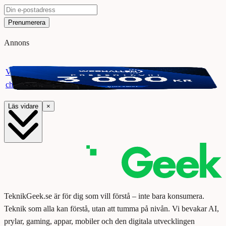
Prenumerera
Annons
Vinn ett presentkort på Webhallen. Delta i vår giveaway för
chansen att vinna 3000 kr.
Läs vidare
×
TeknikGeek.se är för dig som vill förstå – inte bara konsumera.
Teknik som alla kan förstå, utan att tumma på nivån. Vi bevakar AI,
prylar, gaming, appar, mobiler och den digitala utvecklingen