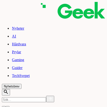
Nyheter
AI
Hårdvara
Prylar
Gaming
Guider
TechSvepet
Nyhetsbrev