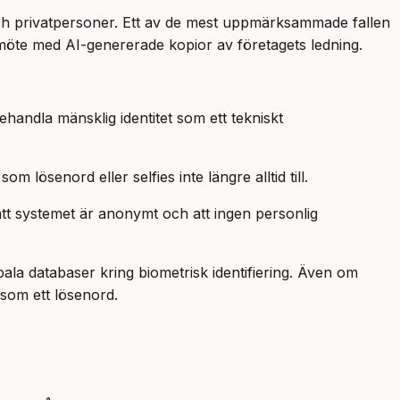
ag och privatpersoner. Ett av de mest uppmärksammade fallen
omöte med AI-genererade kopior av företagets ledning.
ehandla mänsklig identitet som ett tekniskt
m lösenord eller selfies inte längre alltid till.
 att systemet är anonymt och att ingen personlig
bala databaser kring biometrisk identifiering. Även om
 som ett lösenord.