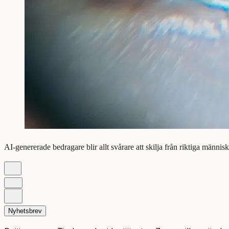
AI-genererade bedragare blir allt svårare att skilja från riktiga männi
Nyhetsbrev