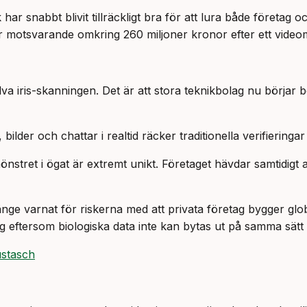
 har snabbt blivit tillräckligt bra för att lura både föret
ver motsvarande omkring 260 miljoner kronor efter ett vide
va iris-skanningen. Det är att stora teknikbolag nu börjar b
der och chattar i realtid räcker traditionella verifieringar so
önstret i ögat är extremt unikt. Företaget hävdar samtidigt
länge varnat för riskerna med att privata företag bygger glo
ig eftersom biologiska data inte kan bytas ut på samma sätt
ustasch