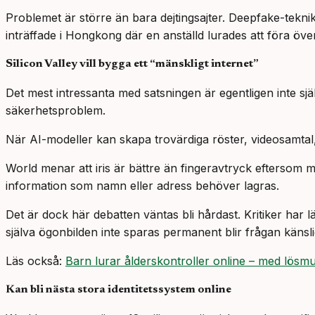
Problemet är större än bara dejtingsajter. Deepfake-teknik
inträffade i Hongkong där en anställd lurades att föra ö
Silicon Valley vill bygga ett “mänskligt internet”
Det mest intressanta med satsningen är egentligen inte själ
säkerhetsproblem.
När AI-modeller kan skapa trovärdiga röster, videosamtal, bil
World menar att iris är bättre än fingeravtryck eftersom m
information som namn eller adress behöver lagras.
Det är dock här debatten väntas bli hårdast. Kritiker har 
själva ögonbilden inte sparas permanent blir frågan känsl
Läs också:
Barn lurar ålderskontroller online – med lösm
Kan bli nästa stora identitetssystem online