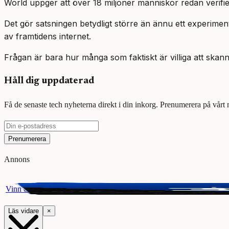
World uppger att över 18 miljoner människor redan verifier
Det gör satsningen betydligt större än ännu ett experiment 
av framtidens internet.
Frågan är bara hur många som faktiskt är villiga att skann
Håll dig uppdaterad
Få de senaste tech nyheterna direkt i din inkorg. Prenumerera på vårt
Prenumerera
Annons
Vinn ett presentkort på Webhallen. Delta i vår giveaway för chansen a
Läs vidare
×