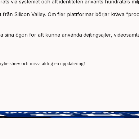
ats via systemet och att identiteten använts hundratals mil
från Silicon Valley. Om fler plattformar börjar kräva “proof
a sina ögon för att kunna använda dejtingsajter, videosamtal
 nyhetsbrev och missa aldrig en uppdatering!
tt vinna 3000 kr.