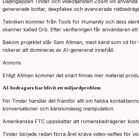
Dejtingappen Tinder och videotjänsten Zoom vill använda 
genererade bottar, deepfakes och avancerade nätbedräge
Tekniken kommer från Tools for Humanity och dess identit
skanner kallad Orb. Efter verifieringen får användaren ett
Bakom projektet står Sam Altman, mest känd som vd för 
riskerar att domineras av AI-genererat innehåll.
Annons
Enligt Altman kommer det snart finnas mer material produ
AI-bedragare har blivit ett miljardproblem
För Tinder handlar det framför allt om falska kontaktanno
konversationer och känslomässig manipulation.
Amerikanska FTC uppskattar att romansbedrägerier kostad
Tinder började redan förra året kräva video-selfies för vissa