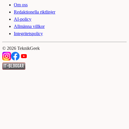
Om oss
Redaktionella riktlinjer
AI-policy
Allmänna villkor
Integritetspolicy
©
2026
TeknikGeek