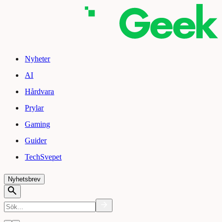
Nyheter
AI
Hårdvara
Prylar
Gaming
Guider
TechSvepet
Nyhetsbrev