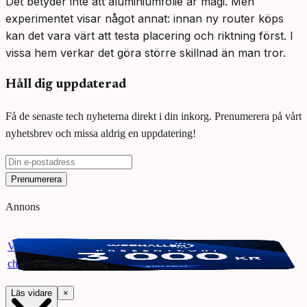
Det betyder inte att aluminiumfolie är magi. Men
experimentet visar något annat: innan ny router köps
kan det vara värt att testa placering och riktning först. I
vissa hem verkar det göra större skillnad än man tror.
Håll dig uppdaterad
Få de senaste tech nyheterna direkt i din inkorg. Prenumerera på vårt
nyhetsbrev och missa aldrig en uppdatering!
Prenumerera
Annons
Vinn ett presentkort på Webhallen. Delta i vår giveaway för
chansen att vinna 3000 kr.
Läs vidare
×