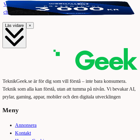
Vinn ett presentkort på Webhallen. Delta i vår giveaway för
chansen att vinna 3000 kr.
Läs vidare
×
TeknikGeek.se är för dig som vill förstå – inte bara konsumera.
Teknik som alla kan förstå, utan att tumma på nivån. Vi bevakar AI,
prylar, gaming, appar, mobiler och den digitala utvecklingen
Meny
Annonsera
Kontakt