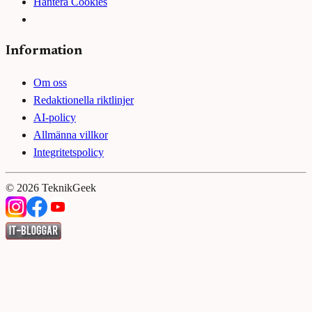
Hantera Cookies
Information
Om oss
Redaktionella riktlinjer
AI-policy
Allmänna villkor
Integritetspolicy
©
2026
TeknikGeek