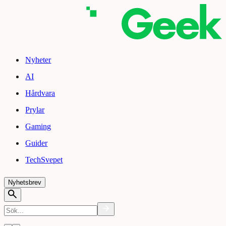
Nyheter
AI
Hårdvara
Prylar
Gaming
Guider
TechSvepet
Nyhetsbrev