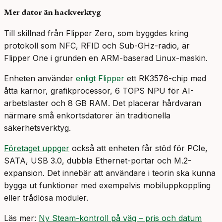
Mer dator än hackverktyg
Till skillnad från Flipper Zero, som byggdes kring
protokoll som NFC, RFID och Sub-GHz-radio, är
Flipper One i grunden en ARM-baserad Linux-maskin.
Enheten använder
enligt Flipper
ett RK3576-chip med
åtta kärnor, grafikprocessor, 6 TOPS NPU för AI-
arbetslaster och 8 GB RAM. Det placerar hårdvaran
närmare små enkortsdatorer än traditionella
säkerhetsverktyg.
Företaget uppger
också att enheten får stöd för PCIe,
SATA, USB 3.0, dubbla Ethernet-portar och M.2-
expansion. Det innebär att användare i teorin ska kunna
bygga ut funktioner med exempelvis mobiluppkoppling
eller trådlösa moduler.
Läs mer:
Ny Steam-kontroll på väg – pris och datum