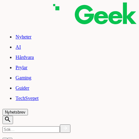
Nyheter
AI
Hårdvara
Prylar
Gaming
Guider
TechSvepet
Nyhetsbrev