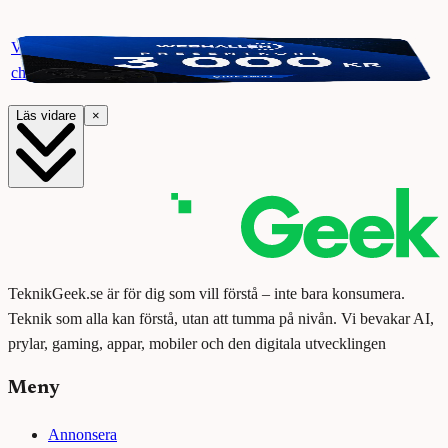
Vinn ett presentkort på Webhallen. Delta i vår giveaway för
chansen att vinna 3000 kr.
Läs vidare
×
TeknikGeek.se är för dig som vill förstå – inte bara konsumera.
Teknik som alla kan förstå, utan att tumma på nivån. Vi bevakar AI,
prylar, gaming, appar, mobiler och den digitala utvecklingen
Meny
Annonsera