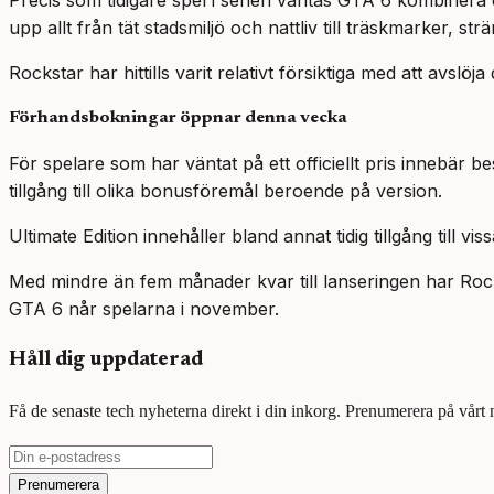
Precis som tidigare spel i serien väntas GTA 6 kombinera
upp allt från tät stadsmiljö och nattliv till träskmarker, s
Rockstar har hittills varit relativt försiktiga med att avslö
Förhandsbokningar öppnar denna vecka
För spelare som har väntat på ett officiellt pris innebär
tillgång till olika bonusföremål beroende på version.
Ultimate Edition innehåller bland annat tidig tillgång till 
Med mindre än fem månader kvar till lanseringen har Rockst
GTA 6 når spelarna i november.
Håll dig uppdaterad
Få de senaste tech nyheterna direkt i din inkorg. Prenumerera på vårt
Prenumerera