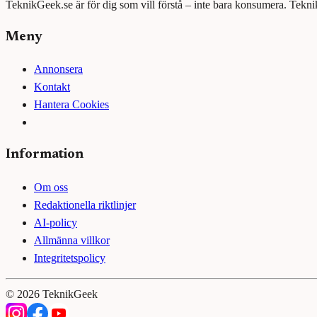
TeknikGeek.se är för dig som vill förstå – inte bara konsumera. Tekni
Meny
Annonsera
Kontakt
Hantera Cookies
Information
Om oss
Redaktionella riktlinjer
AI-policy
Allmänna villkor
Integritetspolicy
©
2026
TeknikGeek