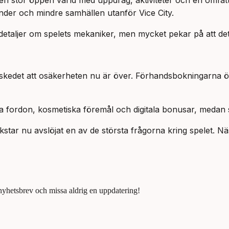
 en stor öppen värld med uppdrag, aktiviteter och en omfat
tränder och mindre samhällen utanför Vice City.
ja detaljer om spelets mekaniker, men mycket pekar på att det 
 beskedet att osäkerheten nu är över. Förhandsbokningarna 
vissa fordon, kosmetiska föremål och digitala bonusar, medan 
ar nu avslöjat en av de största frågorna kring spelet. Näst
 nyhetsbrev och missa aldrig en uppdatering!