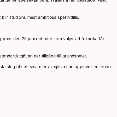
tande berättelsekampanj. Trailarna har dessutom visat
blir studions mest ambitiösa spel hittills.
öppnar den 25 juni och den som väljer att förboka får
standardutgåvan ger tillgång till grundspelet.
a steg blir att visa mer av själva spelupplevelsen innan