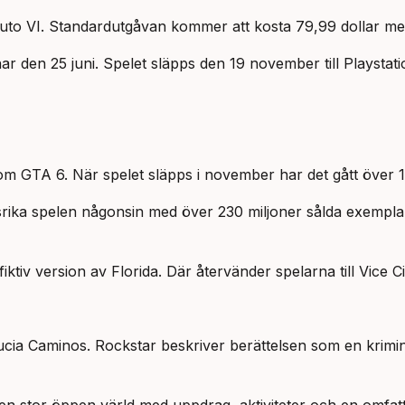
to VI. Standardutgåvan kommer att kosta 79,99 dollar meda
r den 25 juni. Spelet släpps den 19 november till Playstat
m GTA 6. När spelet släpps i november har det gått över 1
srika spelen någonsin med över 230 miljoner sålda exemplar
fiktiv version av Florida. Där återvänder spelarna till Vice 
a Caminos. Rockstar beskriver berättelsen som en kriminal