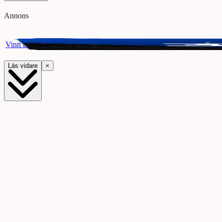
Annons
Vinn ett presentkort på Webhallen. Delta i vår giveaway för chansen a
Läs vidare
×