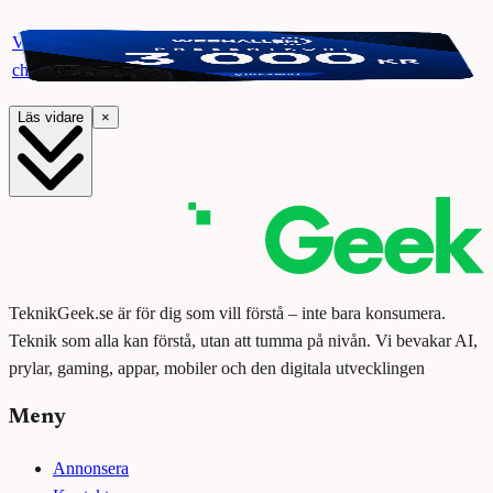
Vinn ett presentkort på Webhallen. Delta i vår giveaway för
chansen att vinna 3000 kr.
Läs vidare
×
TeknikGeek.se är för dig som vill förstå – inte bara konsumera.
Teknik som alla kan förstå, utan att tumma på nivån. Vi bevakar AI,
prylar, gaming, appar, mobiler och den digitala utvecklingen
Meny
Annonsera