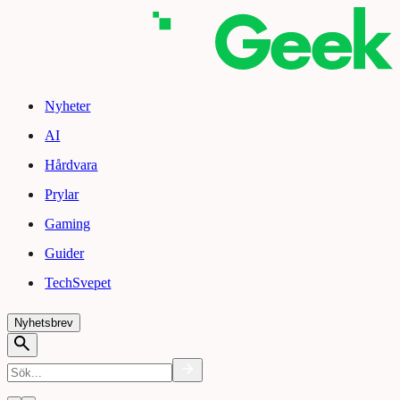
Nyheter
AI
Hårdvara
Prylar
Gaming
Guider
TechSvepet
Nyhetsbrev