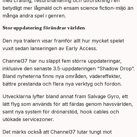
med crafting, resurshantering och utforskning i en
betydligt mer lågmäld och ensam science fiction-miljö än
många andra spel i genren.
Stor uppdatering förändrar världen
Den nya trailern visar framför allt hur mycket spelet
vuxit sedan lanseringen av Early Access.
Channel37 har nu släppt fem större uppdateringar,
inklusive den senaste 3.5-uppdateringen “Shadow Drop”.
Bland nyheterna finns nya områden, vädereffekter,
bättre prestanda och flera nya verktyg och fordon.
Utvecklarna lyfter bland annat fram Salvage Gyro, ett
lätt flyg som används för att färdas genom havsvärlden,
samt nya system för drönarstöd, hook cables och
utökade servicezoner.
Det märks också att Channel37 lutar tungt mot