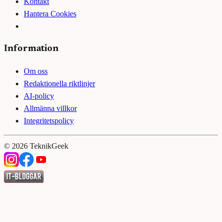
Kontakt
Hantera Cookies
Information
Om oss
Redaktionella riktlinjer
AI-policy
Allmänna villkor
Integritetspolicy
©
2026
TeknikGeek