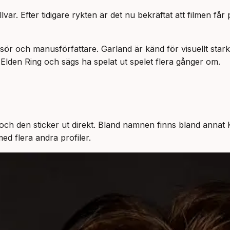
allvar. Efter tidigare rykten är det nu bekräftat att filmen 
r och manusförfattare. Garland är känd för visuellt starka
Elden Ring och sägs ha spelat ut spelet flera gånger om.
n och den sticker ut direkt. Bland namnen finns bland anna
d flera andra profiler.