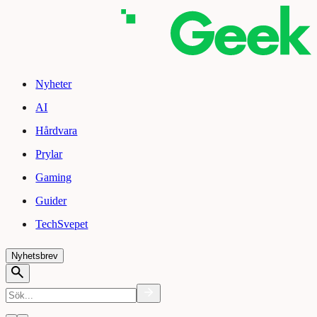
Nyheter
AI
Hårdvara
Prylar
Gaming
Guider
TechSvepet
Nyhetsbrev