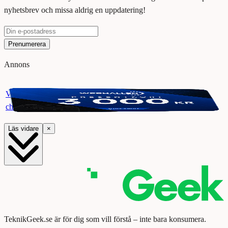
nyhetsbrev och missa aldrig en uppdatering!
Prenumerera
Annons
Vinn ett presentkort på Webhallen. Delta i vår giveaway för
chansen att vinna 3000 kr.
Läs vidare
×
TeknikGeek.se är för dig som vill förstå – inte bara konsumera.