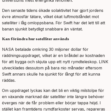
universums mest energirika fenomen.
Den senaste tidens ökade solaktivitet har gjort jordens
övre atmosfär tätare, vilket ökat luftmotståndet mot
satelliter i låg omloppsbana. För Swift har det lett till att
banan sjunkit betydligt snabbare än väntat.
Kan förändra hur satelliter används
NASA betalade omkring 30 miljoner dollar för
räddningsuppdraget, vilket är en bråkdel av kostnaden
för att bygga och skjuta upp ett nytt rymdteleskop. LINK
utvecklades dessutom på bara nio månader eftersom
Swift annars skulle ha sjunkit för långt för att kunna
räddas.
Om uppdraget lyckas kan det bli en viktig milstolpe för
en växande marknad där satelliter inte längre behöver
överges när de får problem eller börjar tappa höjd. I
stället kan framtidens rymdfarkoster servas, repareras