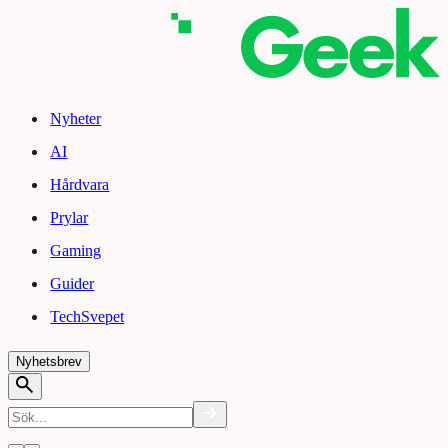
Nyheter
AI
Hårdvara
Prylar
Gaming
Guider
TechSvepet
Nyhetsbrev