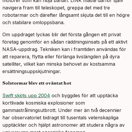
motorer som kan höja banan. LINK måste därför själv
navigera fram till teleskopet, greppa det med tre
robotarmar och därefter långsamt skjuta det till en högre
och stabilare omloppsbana.
Om uppdraget lyckas blir det första gången ett privat
företag genomför en sådan räddningsinsats på ett aktivt
NASA-uppdrag. Tekniken kan i framtiden användas för
att reparera, flytta eller förlänga livslängden på dyra
satelliter, vilket kan minska behovet av kostsamma
ersättningsuppskjutningar.
Solstormar blev ett oväntat hot
Swift sköts upp 2004
och byggdes för att upptäcka
kortlivade kosmiska explosioner som
gammastrålningsutbrott. Under mer än två decennier
har observatoriet bidragit till tusentals vetenskapliga
upptäckter och hjälpt astronomer att studera några av