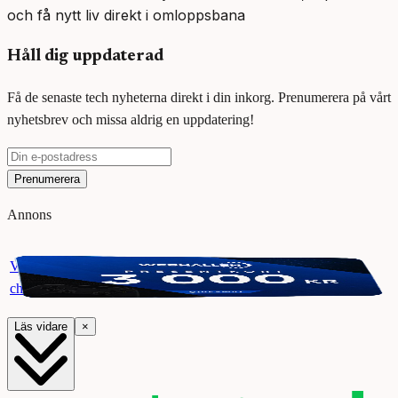
och få nytt liv direkt i omloppsbana
Håll dig uppdaterad
Få de senaste tech nyheterna direkt i din inkorg. Prenumerera på vårt
nyhetsbrev och missa aldrig en uppdatering!
Prenumerera
Annons
Vinn ett presentkort på Webhallen. Delta i vår giveaway för
chansen att vinna 3000 kr.
Läs vidare
×