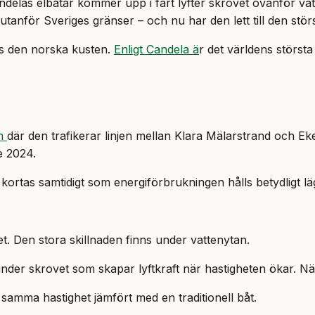
andelas elbåtar kommer upp i fart lyfter skrovet ovanför va
tanför Sveriges gränser – och nu har den lett till den störst
gs den norska kusten.
Enligt Candela ä
r det världens största 
lm
där den trafikerar linjen mellan Klara Mälarstrand och Ek
de 2024.
n kortas samtidigt som energiförbrukningen hålls betydligt l
iet. Den stora skillnaden finns under vattenytan.
der skrovet som skapar lyftkraft när hastigheten ökar. När 
a samma hastighet jämfört med en traditionell båt.