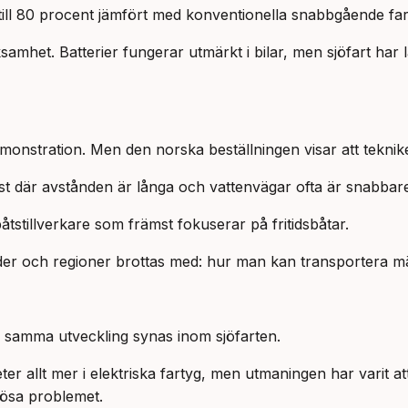
ll 80 procent jämfört med konventionella snabbgående far
amhet. Batterier fungerar utmärkt i bilar, men sjöfart har lä
emonstration. Men den norska beställningen visar att teknike
ust där avstånden är långa och vattenvägar ofta är snabbar
tstillverkare som främst fokuserar på fritidsbåtar.
täder och regioner brottas med: hur man kan transportera 
ar samma utveckling synas inom sjöfarten.
er allt mer i elektriska fartyg, men utmaningen har varit a
lösa problemet.