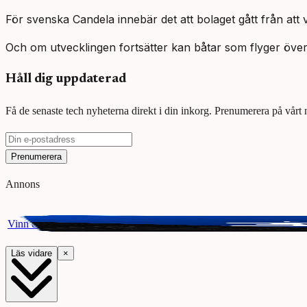
För svenska Candela innebär det att bolaget gått från att v
Och om utvecklingen fortsätter kan båtar som flyger över va
Håll dig uppdaterad
Få de senaste tech nyheterna direkt i din inkorg. Prenumerera på vårt
Prenumerera
Annons
Vinn ett presentkort på Webhallen. Delta i vår giveaway för chansen a
Läs vidare
×