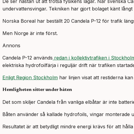
De ser nästan ut att trotsa fysikens lagar. När svenska C
undervattensvingar. Tekniken har gjort bolaget känt långt u
Norska Boreal har beställt 20 Candela P-12 för trafik län
Men Norge är inte först.
Annons
Candela P-12 används
redan i kollektivtrafiken i Stockho
elektriska hydrofoilfärja i reguljär drift när trafiken starta
Enligt Region Stockholm
har linjen visat att restiderna ka
Hemligheten sitter under båten
Det som skiljer Candela från vanliga elbåtar är inte batter
Båten använder så kallade hydrofoils, vingar monterade un
Resultatet är att betydligt mindre energi krävs för att håll