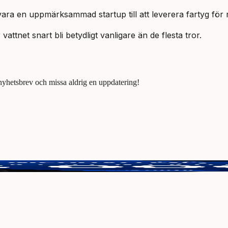
ara en uppmärksammad startup till att leverera fartyg för re
ttnet snart bli betydligt vanligare än de flesta tror.
 nyhetsbrev och missa aldrig en uppdatering!
tt vinna 3000 kr.