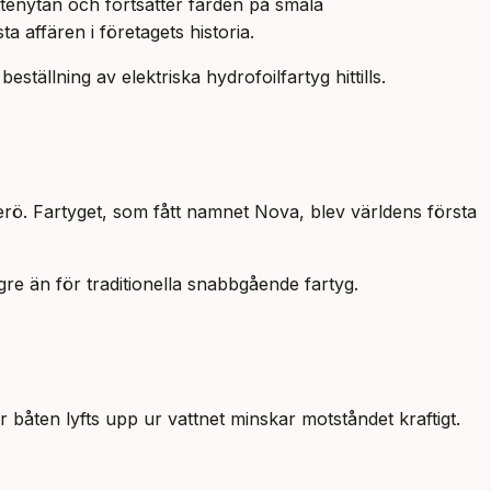
ttenytan och fortsätter färden på smala
a affären i företagets historia.
beställning av elektriska hydrofoilfartyg hittills.
erö. Fartyget, som fått namnet Nova, blev världens första
ägre än för traditionella snabbgående fartyg.
båten lyfts upp ur vattnet minskar motståndet kraftigt.