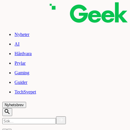
Nyheter
AI
Hårdvara
Prylar
Gaming
Guider
TechSvepet
Nyhetsbrev