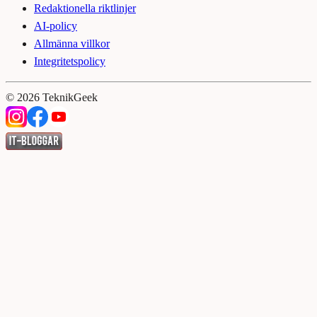
Redaktionella riktlinjer
AI-policy
Allmänna villkor
Integritetspolicy
©
2026
TeknikGeek