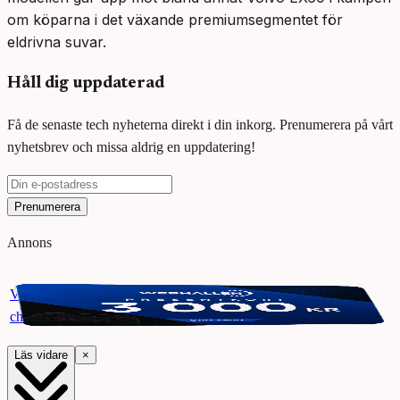
om köparna i det växande premiumsegmentet för
eldrivna suvar.
Håll dig uppdaterad
Få de senaste tech nyheterna direkt i din inkorg. Prenumerera på vårt
nyhetsbrev och missa aldrig en uppdatering!
Prenumerera
Annons
Vinn ett presentkort på Webhallen. Delta i vår giveaway för
chansen att vinna 3000 kr.
Läs vidare
×