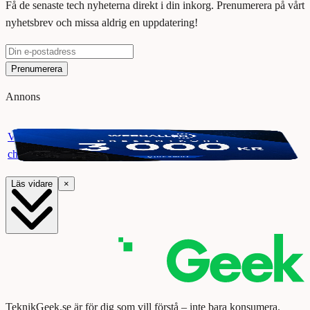
Få de senaste tech nyheterna direkt i din inkorg. Prenumerera på vårt
nyhetsbrev och missa aldrig en uppdatering!
Prenumerera
Annons
Vinn ett presentkort på Webhallen. Delta i vår giveaway för
chansen att vinna 3000 kr.
Läs vidare
×
TeknikGeek.se är för dig som vill förstå – inte bara konsumera.