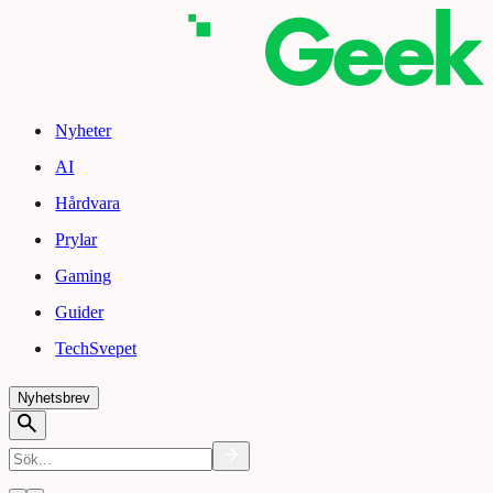
Nyheter
AI
Hårdvara
Prylar
Gaming
Guider
TechSvepet
Nyhetsbrev