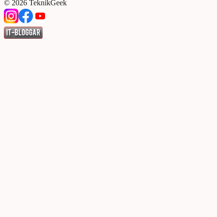
©
2026
TeknikGeek