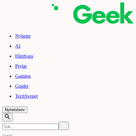
Nyheter
AI
Hårdvara
Prylar
Gaming
Guider
TechSvepet
Nyhetsbrev