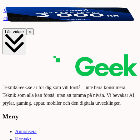
Vinn ett presentkort på Webhallen. Delta i vår giveaway för
chansen att vinna 3000 kr.
Läs vidare
×
TeknikGeek.se är för dig som vill förstå – inte bara konsumera.
Teknik som alla kan förstå, utan att tumma på nivån. Vi bevakar AI,
prylar, gaming, appar, mobiler och den digitala utvecklingen
Meny
Annonsera
Kontakt