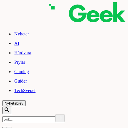
Nyheter
AI
Hårdvara
Prylar
Gaming
Guider
TechSvepet
Nyhetsbrev