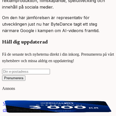
reklamproduktion, filmskapande, spelutveckling och
innehåll på sociala medier.
Om den här jämförelsen är representativ för
utvecklingen just nu har ByteDance tagit ett steg
närmare Google i kampen om AI-videons framtid.
Håll dig uppdaterad
Få de senaste tech nyheterna direkt i din inkorg. Prenumerera på vårt
nyhetsbrev och missa aldrig en uppdatering!
Prenumerera
Annons
Vinn ett presentkort på Webhallen. Delta i vår giveaway för
chansen att vinna 3000 kr.