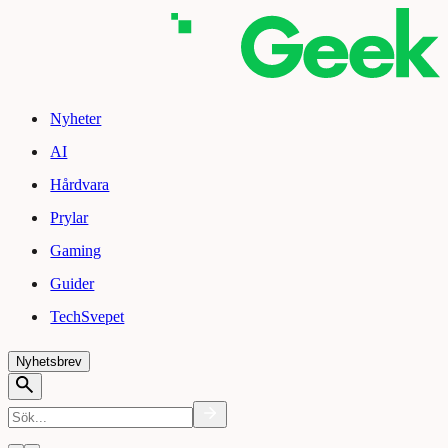
Nyheter
AI
Hårdvara
Prylar
Gaming
Guider
TechSvepet
Nyhetsbrev