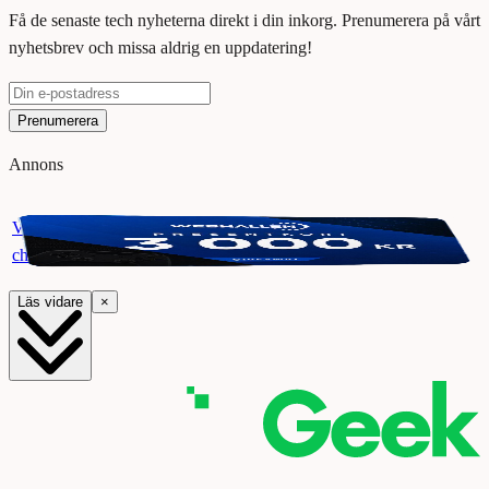
Få de senaste tech nyheterna direkt i din inkorg. Prenumerera på vårt
nyhetsbrev och missa aldrig en uppdatering!
Prenumerera
Annons
Vinn ett presentkort på Webhallen. Delta i vår giveaway för
chansen att vinna 3000 kr.
Läs vidare
×