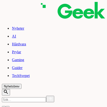
Nyheter
AI
Hårdvara
Prylar
Gaming
Guider
TechSvepet
Nyhetsbrev