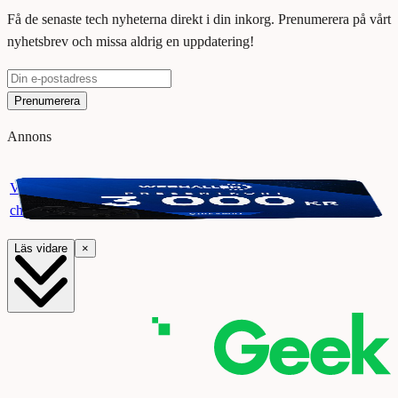
Få de senaste tech nyheterna direkt i din inkorg. Prenumerera på vårt
nyhetsbrev och missa aldrig en uppdatering!
Prenumerera
Annons
Vinn ett presentkort på Webhallen. Delta i vår giveaway för
chansen att vinna 3000 kr.
Läs vidare
×