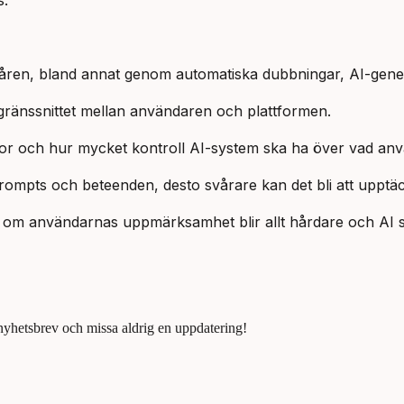
s.
e åren, bland annat genom automatiska dubbningar, AI-gen
lva gränssnittet mellan användaren och plattformen.
lor och hur mycket kontroll AI-system ska ha över vad anvä
mpts och beteenden, desto svårare kan det bli att upptäck
 om användarnas uppmärksamhet blir allt hårdare och AI ses
 nyhetsbrev och missa aldrig en uppdatering!