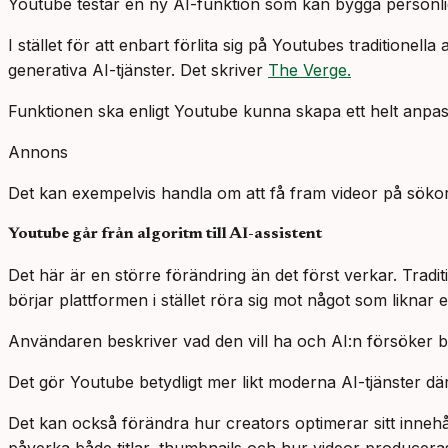
Youtube testar en ny AI-funktion som kan bygga personli
I stället för att enbart förlita sig på Youtubes tradition
generativa AI-tjänster. Det skriver
The Verge.
Funktionen ska enligt Youtube kunna skapa ett helt anpas
Annons
Det kan exempelvis handla om att få fram videor på sökor
Youtube går från algoritm till AI-assistent
Det här är en större förändring än det först verkar. Tradit
börjar plattformen i stället röra sig mot något som liknar e
Användaren beskriver vad den vill ha och AI:n försöker bygg
Det gör Youtube betydligt mer likt moderna AI-tjänster d
Det kan också förändra hur creators optimerar sitt inne