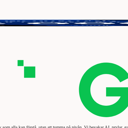
tt vinna 3000 kr.
k som alla kan förstå, utan att tumma på nivån. Vi bevakar AI, prylar, g