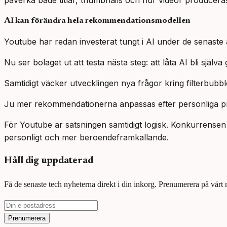
påverka både titlar, thumbnails och hur videor producera
AI kan förändra hela rekommendationsmodellen
Youtube har redan investerat tungt i AI under de senast
Nu ser bolaget ut att testa nästa steg: att låta AI bli sjä
Samtidigt väcker utvecklingen nya frågor kring filterbubb
Ju mer rekommendationerna anpassas efter personliga pro
För Youtube är satsningen samtidigt logisk. Konkurrensen
personligt och mer beroendeframkallande.
Håll dig uppdaterad
Få de senaste tech nyheterna direkt i din inkorg. Prenumerera på vårt
Prenumerera