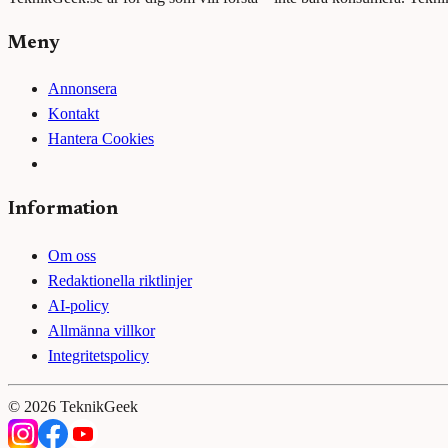
Meny
Annonsera
Kontakt
Hantera Cookies
Information
Om oss
Redaktionella riktlinjer
AI-policy
Allmänna villkor
Integritetspolicy
©
2026
TeknikGeek