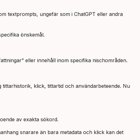
 genom textprompts, ungefär som i ChatGPT eller andra
specifika önskemål.
tningar” eller innehåll inom specifika nischområden.
ittarhistorik, klick, tittartid och användarbeteende. Nu
roende av exakta sökord.
mmanhang snarare än bara metadata och klick kan det