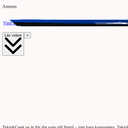
Annons
Vinn ett presentkort på Webhallen. Delta i vår giveaway för chansen a
Läs vidare
×
TeknikGeek.se är för dig som vill förstå – inte bara konsumera. Tekni