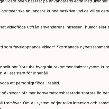
ga videoflöden baserat på användarens egna instruktioner.
ella algoritmer ska användare kunna beskriva vad de vill se
sat videoflöde utifrån användarens intressen, humör eller 
d som “avslappnande videor”, “kortfattade nyhetssammanfat
ionellt har Youtube byggt sitt rekommendationssystem kring t
n AI-assistent för innehåll.
a ett personligt flöde i realtid.
är sökningar blir mer konversationsbaserade snarare än be
håll framöver. Om AI-system börjar tolka intention och sa