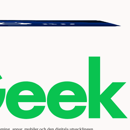
aming, appar, mobiler och den digitala utvecklingen